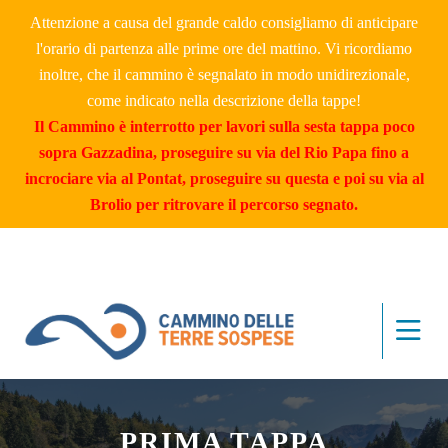
Attenzione a causa del grande caldo consigliamo di anticipare
l'orario di partenza alle prime ore del mattino. Vi ricordiamo
inoltre, che il cammino è segnalato in modo unidirezionale,
come indicato nella descrizione della tappe!
Il Cammino è interrotto per lavori sulla sesta tappa poco
sopra Gazzadina, proseguire su via del Rio Papa fino a
incrociare via al Pontat, proseguire su questa e poi su via al
Brolio per ritrovare il percorso segnato.
PRIMA TAPPA