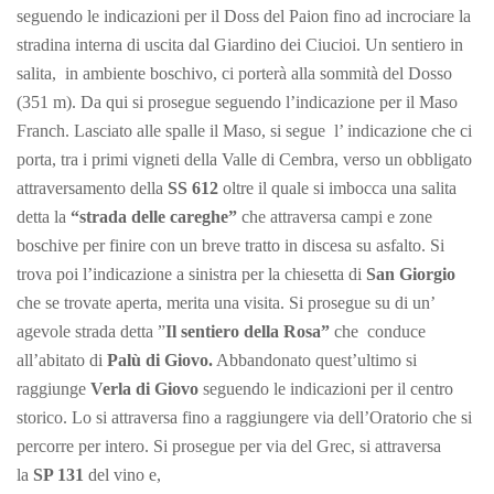
seguendo le indicazioni per il Doss del Paion fino ad incrociare la
stradina interna di uscita dal Giardino dei Ciucioi. Un sentiero in
salita, in ambiente boschivo, ci porterà alla sommità del Dosso
(351 m). Da qui si prosegue seguendo l’indicazione per il Maso
Franch. Lasciato alle spalle il Maso, si segue l’ indicazione che ci
porta, tra i primi vigneti della Valle di Cembra, verso un obbligato
attraversamento della
SS 612
oltre il quale si imbocca una salita
detta la
“strada delle careghe”
che attraversa campi e zone
boschive per finire con un breve tratto in discesa su asfalto. Si
trova poi l’indicazione a sinistra per la chiesetta di
San Giorgio
che se trovate aperta, merita una visita. Si prosegue su di un’
agevole strada detta ”
Il sentiero della Rosa”
che conduce
all’abitato di
Palù di Giovo.
Abbandonato quest’ultimo si
raggiunge
Verla di Giovo
seguendo le indicazioni per il centro
storico. Lo si attraversa fino a raggiungere via dell’Oratorio che si
percorre per intero. Si prosegue per via del Grec, si attraversa
la
SP 131
del vino e,