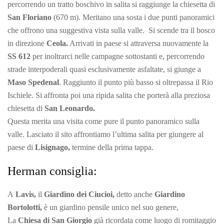
percorrendo un tratto boschivo in salita si raggiunge la chiesetta di
San Floriano
(670 m). Meritano una sosta i due punti panoramici
che offrono una suggestiva vista sulla valle. Si scende tra il bosco
in direzione
Ceola.
Arrivati in paese si attraversa nuovamente la
SS 612
per inoltrarci nelle campagne sottostanti e, percorrendo
strade interpoderali quasi esclusivamente asfaltate, si giunge a
Maso Spedenal
. Raggiunto il punto più basso si oltrepassa il Rio
Ischiele. Si affronta poi una ripida salita che porterà alla preziosa
chiesetta di
San Leonardo.
Questa merita una visita come pure il punto panoramico sulla
valle. Lasciato il sito affrontiamo l’ultima salita per giungere al
paese di
Lisignago,
termine della prima tappa.
Herman consiglia:
A
Lavis,
il
Giardino dei Ciucioi,
detto anche
Giardino
Bortolotti,
è un giardino pensile unico nel suo genere,
La
Chiesa di San Giorgio
già ricordata come luogo di romitaggio
✕