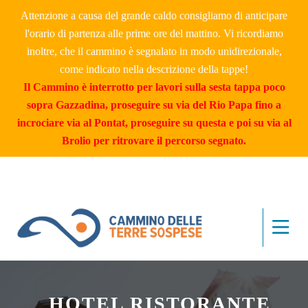
Attenzione a causa del grande caldo consigliamo di anticipare
l'orario di partenza alle prime ore del mattino. Vi ricordiamo
inoltre, che il cammino è segnalato in modo unidirezionale,
come indicato nella descrizione della tappe!
Il Cammino è interrotto per lavori sulla sesta tappa poco
sopra Gazzadina, proseguire su via del Rio Papa fino a
incrociare via al Pontat, proseguire su questa e poi su via al
Brolio per ritrovare il percorso segnato.
_HOTEL RISTORANTE