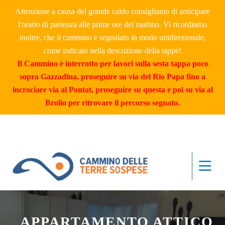
Attenzione a causa del grande caldo consigliamo di anticipare
l'orario di partenza alle prime ore del mattino. Vi ricordiamo
inoltre, che il cammino è segnalato in modo unidirezionale,
come indicato nella descrizione della tappe!
Il Cammino è interrotto per lavori sulla sesta tappa poco
sopra Gazzadina, proseguire su via del Rio Papa fino a
incrociare via al Pontat, proseguire su questa e poi su via al
Brolio per ritrovare il percorso segnato.
_APPARTAMENTO ATTICO