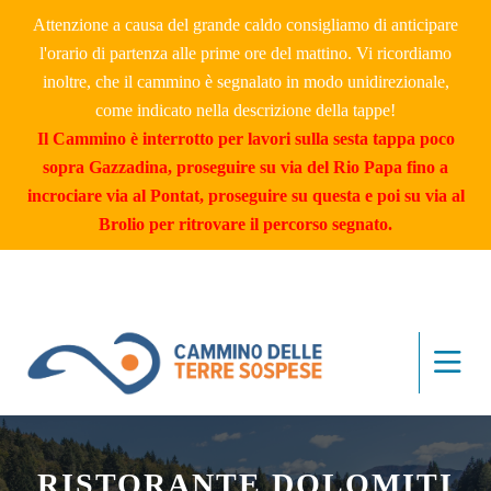
Attenzione a causa del grande caldo consigliamo di anticipare
l'orario di partenza alle prime ore del mattino. Vi ricordiamo
inoltre, che il cammino è segnalato in modo unidirezionale,
come indicato nella descrizione della tappe!
Il Cammino è interrotto per lavori sulla sesta tappa poco
sopra Gazzadina, proseguire su via del Rio Papa fino a
incrociare via al Pontat, proseguire su questa e poi su via al
Brolio per ritrovare il percorso segnato.
RISTORANTE DOLOMITI