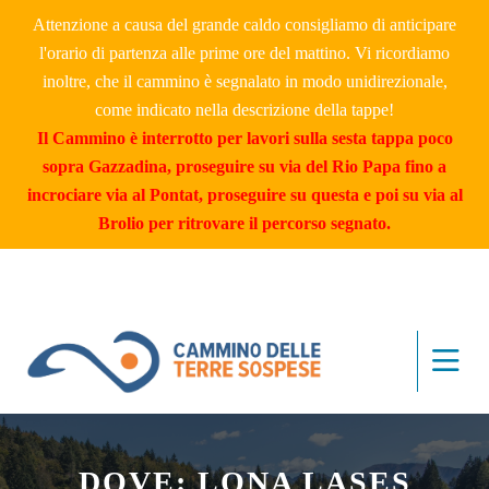
Attenzione a causa del grande caldo consigliamo di anticipare
l'orario di partenza alle prime ore del mattino. Vi ricordiamo
inoltre, che il cammino è segnalato in modo unidirezionale,
come indicato nella descrizione della tappe!
Il Cammino è interrotto per lavori sulla sesta tappa poco
sopra Gazzadina, proseguire su via del Rio Papa fino a
incrociare via al Pontat, proseguire su questa e poi su via al
Brolio per ritrovare il percorso segnato.
DOVE: LONA LASES