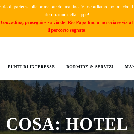
rario di partenza alle prime ore del mattino. Vi ricordiamo inoltre, che 
descrizione della tappe!
Gazzadina, proseguire su via del Rio Papa fino a incrociare via al 
il percorso segnato.
PUNTI DI INTERESSE
DORMIRE & SERVIZI
MAN
COSA: HOTEL