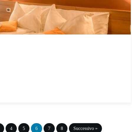
4
5
6
7
8
Successivo »