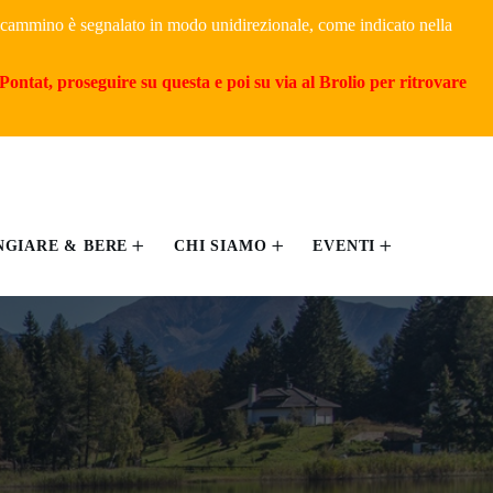
il cammino è segnalato in modo unidirezionale, come indicato nella
Pontat, proseguire su questa e poi su via al Brolio per ritrovare
GIARE & BERE
CHI SIAMO
EVENTI