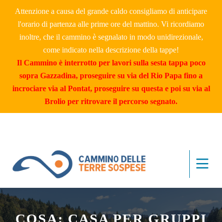
Attenzione a causa del grande caldo consigliamo di anticipare
l'orario di partenza alle prime ore del mattino. Vi ricordiamo
inoltre, che il cammino è segnalato in modo unidirezionale,
come indicato nella descrizione della tappe!
Il Cammino è interrotto per lavori sulla sesta tappa poco
sopra Gazzadina, proseguire su via del Rio Papa fino a
incrociare via al Pontat, proseguire su questa e poi su via al
Brolio per ritrovare il percorso segnato.
COSA: CASA PER GRUPPI