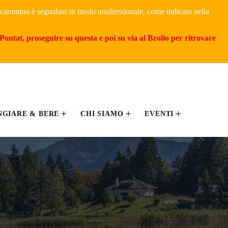
il cammino è segnalato in modo unidirezionale, come indicato nella
Pontat, proseguire su questa e poi su via al Brolio per ritrovare
GIARE & BERE
CHI SIAMO
EVENTI