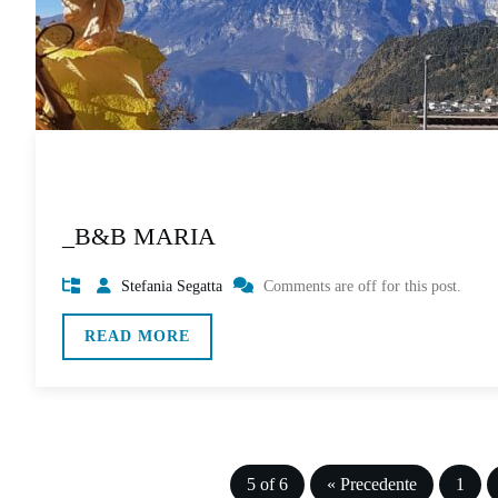
_B&B MARIA
Stefania Segatta
Comments are off for this post.
READ MORE
5 of 6
« Precedente
1