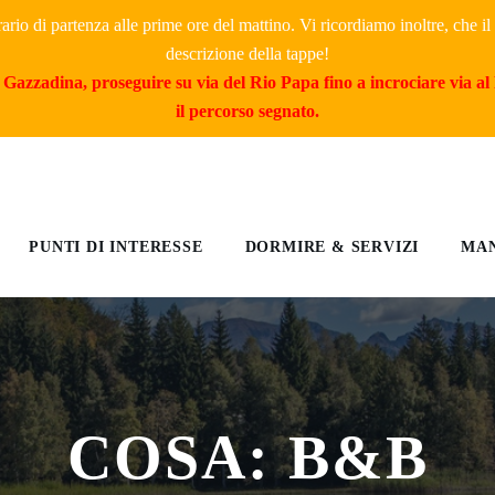
rario di partenza alle prime ore del mattino. Vi ricordiamo inoltre, che 
descrizione della tappe!
Gazzadina, proseguire su via del Rio Papa fino a incrociare via al 
il percorso segnato.
PUNTI DI INTERESSE
DORMIRE & SERVIZI
MAN
COSA: B&B