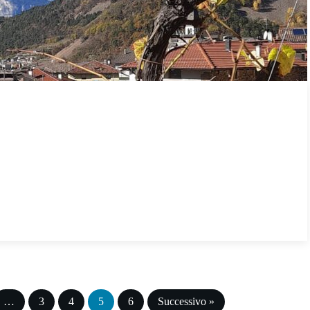
…
3
4
5
6
Successivo »